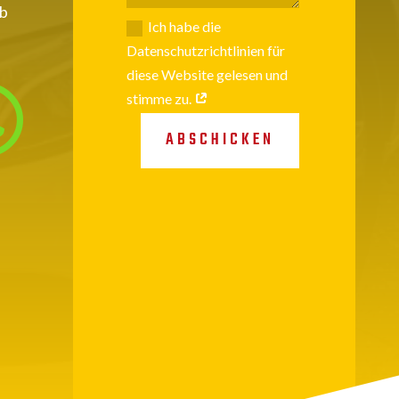
hb
Ich habe die
Datenschutzrichtlinien für
diese Website gelesen und

stimme zu.
ABSCHICKEN