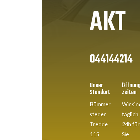
AKT
044144214
Unser
Öffnun
Standort
zeiten
Bümmer
Wir sin
steder
täglich
Tredde
24h für
115
Sie