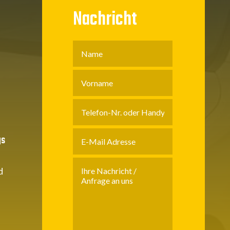
Nachricht
gs
d